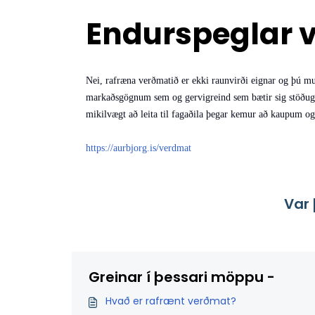
Endurspeglar v
Nei, rafræna verðmatið er ekki raunvirði eignar og þú mu
markaðsgögnum sem og gervigreind sem bætir sig stöðugt
mikilvægt að leita til fagaðila þegar kemur að kaupum og 
https://aurbjorg.is/verdmat
Var 
Greinar í þessari möppu -
Hvað er rafrænt verðmat?