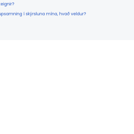
eignir?
upsamning í skýrsluna mína, hvað veldur?