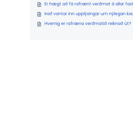
Er hægt að fá rafrænt verðmat á allar fast
Það vantar inn upplýsingar um nýlegan ka
Hvernig er rafræna verðmatið reiknað út?