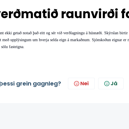
erðmatið raunvirði f
nt ekki getað notað það eitt og sér við verðlagningu á húsnæði. Skýrslan birtir
 með upplýsingum um hverja selda eign á markaðnum. Sjónskoðun eignar er mik
sölu fasteigna.
þessi grein gagnleg?
Nei
Já