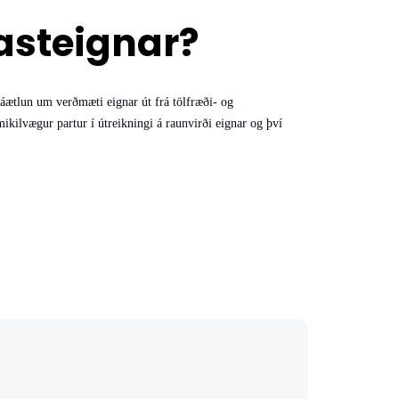
asteignar?
 áætlun um verðmæti eignar út frá tölfræði- og
ilvægur partur í útreikningi á raunvirði eignar og því