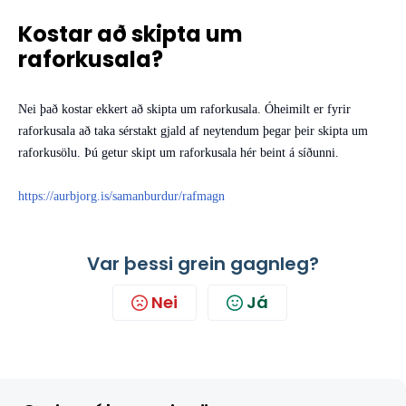
Kostar að skipta um
raforkusala?
Nei það kostar ekkert að skipta um raforkusala. Óheimilt er fyrir
raforkusala að taka sérstakt gjald af neytendum þegar þeir skipta um
raforkusölu. Þú getur skipt um raforkusala hér beint á síðunni.
https://aurbjorg.is/samanburdur/rafmagn
Var þessi grein gagnleg?
Nei
Já