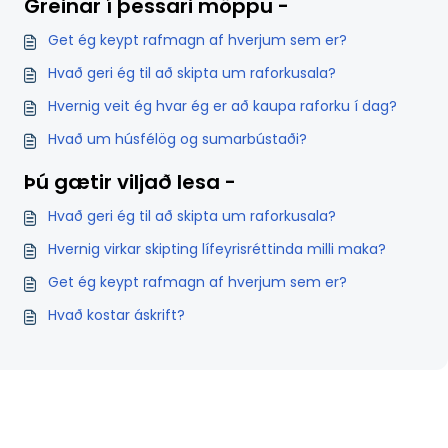
Greinar í þessari möppu -
Get ég keypt rafmagn af hverjum sem er?
Hvað geri ég til að skipta um raforkusala?
Hvernig veit ég hvar ég er að kaupa raforku í dag?
Hvað um húsfélög og sumarbústaði?
Þú gætir viljað lesa -
Hvað geri ég til að skipta um raforkusala?
Hvernig virkar skipting lífeyrisréttinda milli maka?
Get ég keypt rafmagn af hverjum sem er?
Hvað kostar áskrift?