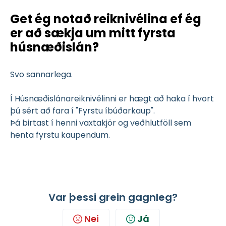
Get ég notað reiknivélina ef ég
er að sækja um mitt fyrsta
húsnæðislán?
Svo sannarlega.
Í Húsnæðislánareiknivélinni er hægt að haka í hvort
þú sért að fara í "Fyrstu íbúðarkaup".
Þá birtast í henni vaxtakjör og veðhlutföll sem
henta fyrstu kaupendum.
Var þessi grein gagnleg?
Nei
Já