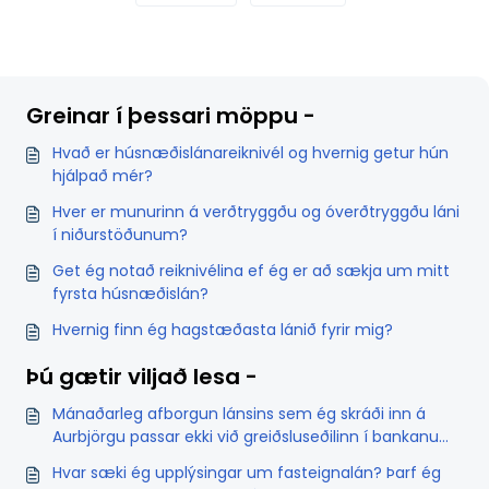
Greinar í þessari möppu -
Hvað er húsnæðislánareiknivél og hvernig getur hún
hjálpað mér?
Hver er munurinn á verðtryggðu og óverðtryggðu láni
í niðurstöðunum?
Get ég notað reiknivélina ef ég er að sækja um mitt
fyrsta húsnæðislán?
Hvernig finn ég hagstæðasta lánið fyrir mig?
Þú gætir viljað lesa -
Mánaðarleg afborgun lánsins sem ég skráði inn á
Aurbjörgu passar ekki við greiðsluseðilinn í bankanum
/ greiðslu lánsins þennan mánuðinn. Af hverju?
Hvar sæki ég upplýsingar um fasteignalán? Þarf ég