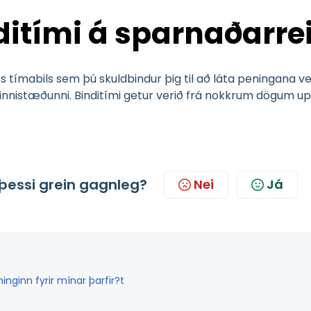
ditími á sparnaðarre
ess tímabils sem þú skuldbindur þig til að láta peningana 
nnistæðunni. Binditími getur verið frá nokkrum dögum upp 
þessi grein gagnleg?
Nei
Já
nginn fyrir mínar þarfir?t