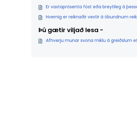
Er vaxtaprósenta föst eða breytileg á þe
Hvernig er reiknaðir vextir á óbundnum re
Þú gætir viljað lesa -
Afhverju munar svona miklu á greiðslum ef