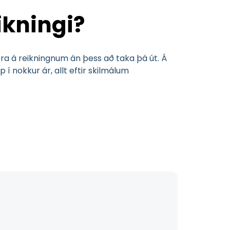
ikningi?
vera á reikningnum án þess að taka þá út. Á
í nokkur ár, allt eftir skilmálum