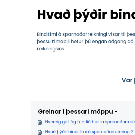
Hvað þýðir bin
Binditími á sparnaðarreikningi vísar til þ
þessu tímabili hefur þú engan aðgang að i
reikningsins.
Var 
Greinar í þessari möppu -
Hvernig get ég fundið besta sparnaðarreikni
Hvað þýðir binditími á sparnaðarreikningi?