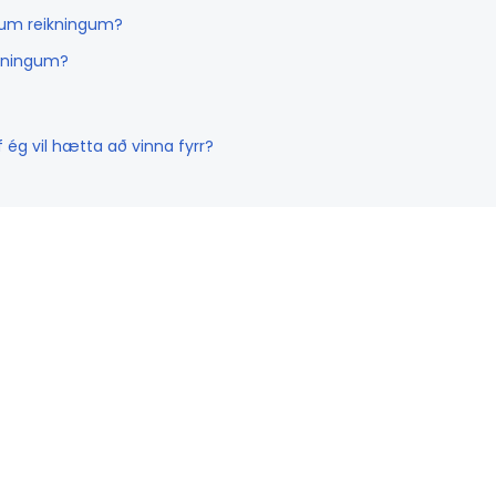
ssum reikningum?
ikningum?
 ég vil hætta að vinna fyrr?