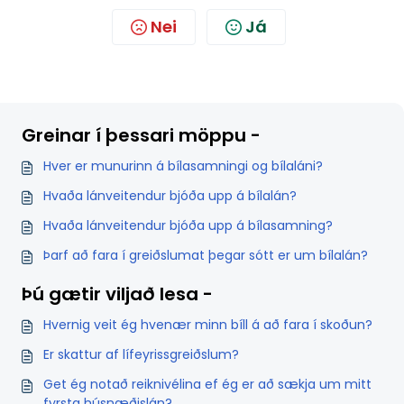
Nei
Já
Greinar í þessari möppu -
Hver er munurinn á bílasamningi og bílaláni?
Hvaða lánveitendur bjóða upp á bílalán?
Hvaða lánveitendur bjóða upp á bílasamning?
Þarf að fara í greiðslumat þegar sótt er um bílalán?
Þú gætir viljað lesa -
Hvernig veit ég hvenær minn bíll á að fara í skoðun?
Er skattur af lífeyrissgreiðslum?
Get ég notað reiknivélina ef ég er að sækja um mitt
fyrsta húsnæðislán?