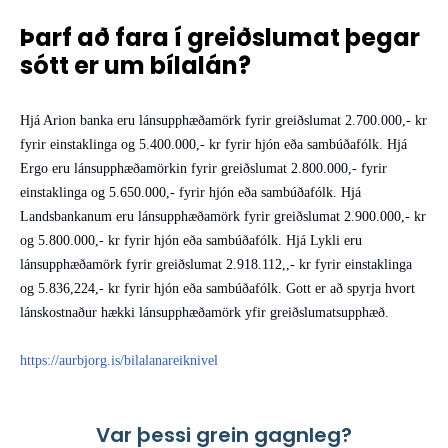
Þarf að fara í greiðslumat þegar
sótt er um bílalán?
Hjá Arion banka eru lánsupphæðamörk fyrir greiðslumat 2.700.000,- kr
fyrir einstaklinga og 5.400.000,- kr fyrir hjón eða sambúðafólk. Hjá
Ergo eru lánsupphæðamörkin fyrir greiðslumat 2.800.000,- fyrir
einstaklinga og 5.650.000,- fyrir hjón eða sambúðafólk. Hjá
Landsbankanum eru lánsupphæðamörk fyrir greiðslumat 2.900.000,- kr
og 5.800.000,- kr fyrir hjón eða sambúðafólk. Hjá Lykli eru
lánsupphæðamörk fyrir greiðslumat 2.918.112,,- kr fyrir einstaklinga
og 5.836,224,- kr fyrir hjón eða sambúðafólk. Gott er að spyrja hvort
lánskostnaður hækki lánsupphæðamörk yfir greiðslumatsupphæð.
https://aurbjorg.is/bilalanareiknivel
Var þessi grein gagnleg?