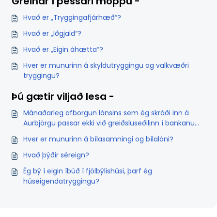
Greinar í þessari möppu -
Hvað er „Tryggingafjárhæð“?
Hvað er „Iðgjald“?
Hvað er „Eigin áhætta“?
Hver er munurinn á skyldutryggingu og valkvæðri
tryggingu?
Þú gætir viljað lesa -
Mánaðarleg afborgun lánsins sem ég skráði inn á
Aurbjörgu passar ekki við greiðsluseðilinn í bankanum
/ greiðslu lánsins þennan mánuðinn. Af hverju?
Hver er munurinn á bílasamningi og bílaláni?
Hvað þýðir séreign?
Ég bý í eigin íbúð í fjölbýlishúsi, þarf ég
húseigendatryggingu?