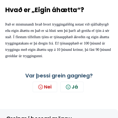
Hvað er „Eigin áhætta“?
Það er mismunandi hvað hvort tryggingafélög notast við sjálfsábyrgð
eða eigin áhættu en það er sá hluti sem þú þarft að greiða ef tjón á sér
stað. Í flestum tilfellum tjóns er tjónaupphæð ákveðin og eigin áhætta
tryggingatakans er þá dregin frá. Ef tjónaupphæð er 100 þúsund úr
tryggingu með eigin áhættu upp á 10 þúsund krónur, þá fást 90 þúsund
greiddar úr tryggingunni.
Var þessi grein gagnleg?
Nei
Já