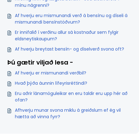
mínu nágrenni?
Af hverju eru mismunandi verð á bensínu og díseli á
mismunandi bensínstöðvum?
Er innifalið í verðinu allur sá kostnaður sem fylgir
eldsneytiskaupum?
Af hverju breytast bensín- og díselverð svona oft?
Þú gætir viljað lesa -
Af hverju er mismunandi verðbil?
Hvað þýða áunnin lífeyrisréttindi?
Eru aðrir lánamöguleikar en eru taldir eru upp hér að
ofan?
Afhverju munar svona miklu á greiðslum ef ég vil
hætta að vinna fyrr?