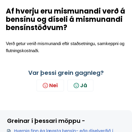
Af hverju eru mismunandi verð á
bensínu og díseli á mismunandi
bensínstöðvum?
Verð getur verið mismunandi eftir staðsetningu, samkeppni og
flutningskostnaði.
Var þessi grein gagnleg?
Nei
Já
Greinar í þessari möppu -
Hvernig finn ég lægsta bensín- eða díselverðið í