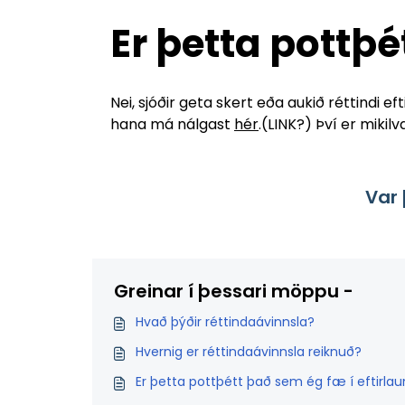
Er þetta pottþé
Nei, sjóðir geta skert eða aukið réttindi 
hana má nálgast
hér
.(LINK?) Því er miki
Var 
Greinar í þessari möppu -
Hvað þýðir réttindaávinnsla?
Hvernig er réttindaávinnsla reiknuð?
Er þetta pottþétt það sem ég fæ í eftirlau