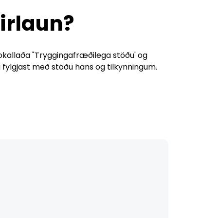
tirlaun?
svokallaða "Tryggingafræðilega stöðu' og
g fylgjast með stöðu hans og tilkynningum.