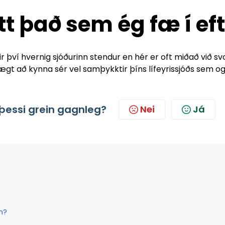
tt það sem ég fæ í ef
eftir því hvernig sjóðurinn stendur en hér er oft miðað við 
lvægt að kynna sér vel samþykktir þíns lífeyrissjóðs sem o
þessi grein gagnleg?
Nei
Já
n?