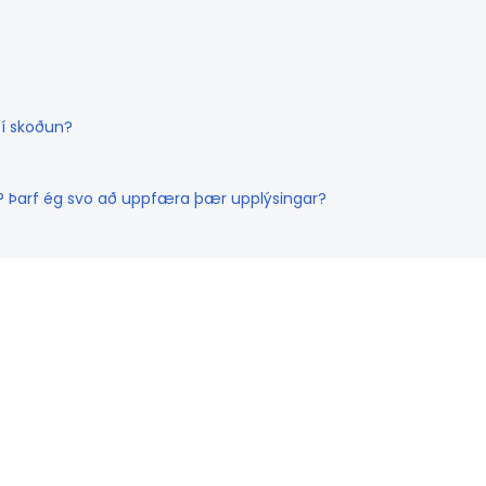
 í skoðun?
? Þarf ég svo að uppfæra þær upplýsingar?