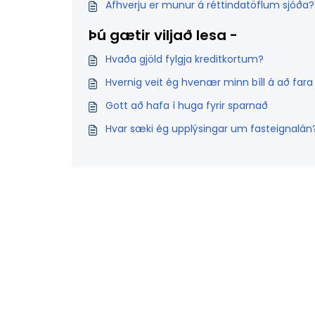
Afhverju er munur á réttindatöflum sjóða?
Þú gætir viljað lesa -
Hvaða gjöld fylgja kreditkortum?
Hvernig veit ég hvenær minn bíll á að fara
Gott að hafa í huga fyrir sparnað
Hvar sæki ég upplýsingar um fasteignalán