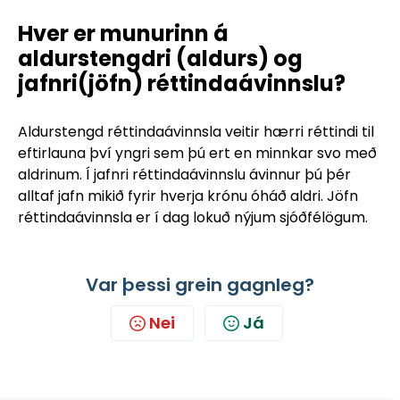
Hver er munurinn á
aldurstengdri (aldurs) og
jafnri(jöfn) réttindaávinnslu?
Aldurstengd réttindaávinnsla veitir hærri réttindi til
eftirlauna því yngri sem þú ert en minnkar svo með
aldrinum. Í jafnri réttindaávinnslu ávinnur þú þér
alltaf jafn mikið fyrir hverja krónu óháð aldri. Jöfn
réttindaávinnsla er í dag lokuð nýjum sjóðfélögum.
Var þessi grein gagnleg?
Nei
Já