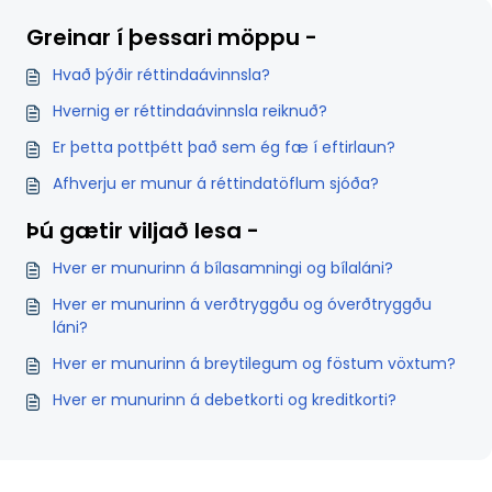
Greinar í þessari möppu -
Hvað þýðir réttindaávinnsla?
Hvernig er réttindaávinnsla reiknuð?
Er þetta pottþétt það sem ég fæ í eftirlaun?
Afhverju er munur á réttindatöflum sjóða?
Þú gætir viljað lesa -
Hver er munurinn á bílasamningi og bílaláni?
Hver er munurinn á verðtryggðu og óverðtryggðu
láni?
Hver er munurinn á breytilegum og föstum vöxtum?
Hver er munurinn á debetkorti og kreditkorti?